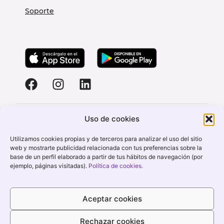
Soporte
Uso de cookies
España
Utilizamos cookies propias y de terceros para analizar el uso del sitio
web y mostrarte publicidad relacionada con tus preferencias sobre la
base de un perfil elaborado a partir de tus hábitos de navegación (por
ejemplo, páginas visitadas).
Política de cookies.
Aviso Legal
Política de Cookies
Política de Privacidad
Aceptar cookies
Derechos de Protección de datos
Staffy Happy Workers © 2026 • Todos los
Rechazar cookies